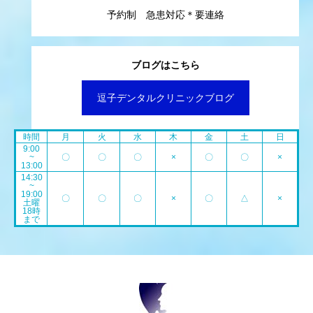
予約制 急患対応＊要連絡
ブログはこちら
逗子デンタルクリニックブログ
時間
月
火
水
木
金
土
日
9:00
~
〇
〇
〇
×
〇
〇
×
13:00
14:30
~
19:00
〇
〇
〇
×
〇
△
×
土曜
18時
まで